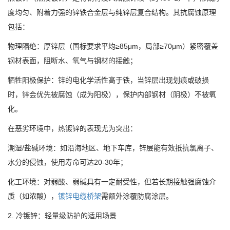
度均匀、附着力强的锌铁合金层与纯锌层复合结构。其抗腐蚀原理
包括：
物理隔绝：厚锌层（国标要求平均≥85μm，局部≥70μm）紧密覆盖
钢材表面，阻断水、氧气与钢材的接触；
牺牲阳极保护：锌的电化学活性高于铁，当锌层出现划痕或破损
时，锌会优先被腐蚀（成为阳极），保护内部钢材（阴极）不被氧
化。
在恶劣环境中，热镀锌的表现尤为突出：
潮湿/盐碱环境：如沿海地区、地下车库，锌层能有效抵抗氯离子、
水分的侵蚀，使用寿命可达20-30年；
化工环境：对弱酸、弱碱具有一定耐受性，但若长期接触强腐蚀介
质（如浓酸），
镀锌电缆桥架
需额外涂覆防腐涂层。
2. 冷镀锌：轻量级防护的适用场景