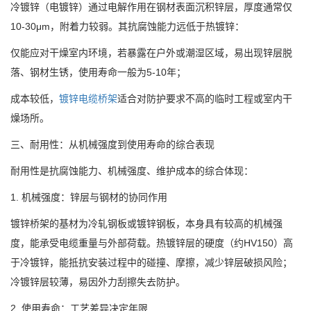
冷镀锌（电镀锌）通过电解作用在钢材表面沉积锌层，厚度通常仅
10-30μm，附着力较弱。其抗腐蚀能力远低于热镀锌：
仅能应对干燥室内环境，若暴露在户外或潮湿区域，易出现锌层脱
落、钢材生锈，使用寿命一般为5-10年；
成本较低，
镀锌电缆桥架
适合对防护要求不高的临时工程或室内干
燥场所。
三、耐用性：从机械强度到使用寿命的综合表现
耐用性是抗腐蚀能力、机械强度、维护成本的综合体现：
1. 机械强度：锌层与钢材的协同作用
镀锌桥架的基材为冷轧钢板或镀锌钢板，本身具有较高的机械强
度，能承受电缆重量与外部荷载。热镀锌层的硬度（约HV150）高
于冷镀锌，能抵抗安装过程中的碰撞、摩擦，减少锌层破损风险；
冷镀锌层较薄，易因外力刮擦失去防护。
2. 使用寿命：工艺差异决定年限