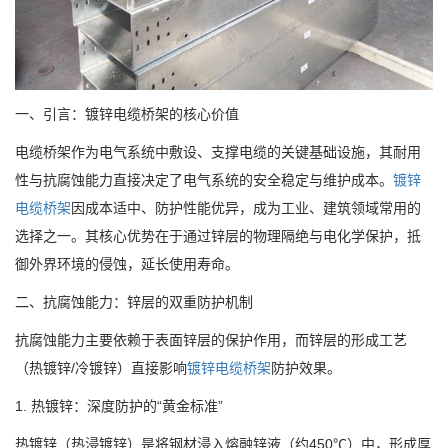
一、引言：镀锌电缆桥架的核心价值
电缆桥架作为电气系统中敷设、支撑电缆的关键基础设施，其耐用
性与抗腐蚀能力直接决定了电气系统的安全稳定与维护成本。
镀锌
电缆桥架
因成本适中、防护性能优异，成为工业、建筑领域常用的
选择之一。其核心优势在于通过锌层的物理隔绝与电化学保护，抵
御外界环境的侵蚀，延长使用寿命。
二、抗腐蚀能力：锌层的双重防护机制
抗腐蚀能力主要依赖于表面锌层的保护作用，而锌层的形成工艺
（热镀锌/冷镀锌）直接影响
镀锌电缆桥架
防护效果。
1. 热镀锌：深度防护的“黄金标准”
热镀锌（热浸镀锌）是将钢材浸入熔融锌液（约450℃）中，形成厚